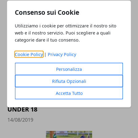
IN GALLES
Consenso sui Cookie
20/08/2019
Utilizziamo i cookie per ottimizzare il nostro sito
web e il nostro servizio. Puoi scegliere a quali
categorie dare il tuo consenso.
Cookie Policy
|
Privacy Policy
Personalizza
Rifiuta Opzionali
FEMI-CZ RRD: JACQUES MOMBERG
COLLABORERA&rsquo; CON LO STAFF
Accetta Tutto
TECNICO DELLA FTGI RUGBY POLESINE
UNDER 18
14/08/2019