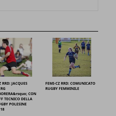
Z RRD: JACQUES
FEMI-CZ RRD: COMUNICATO
RG
RUGBY FEMMINILE
ORERA&rsquo; CON
FF TECNICO DELLA
UGBY POLESINE
18