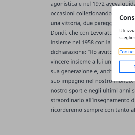
agonistica e nel 1972 aveva guid
occasioni collezionando – insiem
Cons
una vittoria, due pareggi ed una 
Utilizzi
Dondi, che con Levorato aveva di
sceglie
insieme nel 1958 con la maglia d
dichiarazione: “Ho avuto il piacer
Cookie 
vincere insieme a lui un titolo it
sua generazione e, anche una volta
suo impegno nel nostro mondo. E
nostro sport e negli ultimi anni
straordinario all’insegnamento del
ricorderemo sempre con tanto af