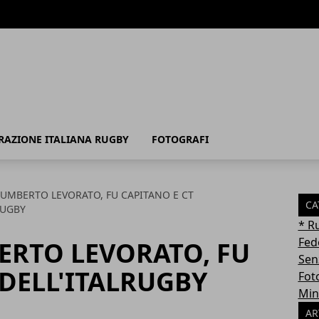
RAZIONE ITALIANA RUGBY
FOTOGRAFI
 UMBERTO LEVORATO, FU CAPITANO E CT
CA
RUGBY
* R
Fed
ERTO LEVORATO, FU
Sen
 DELL'ITALRUGBY
Fot
Min
AR