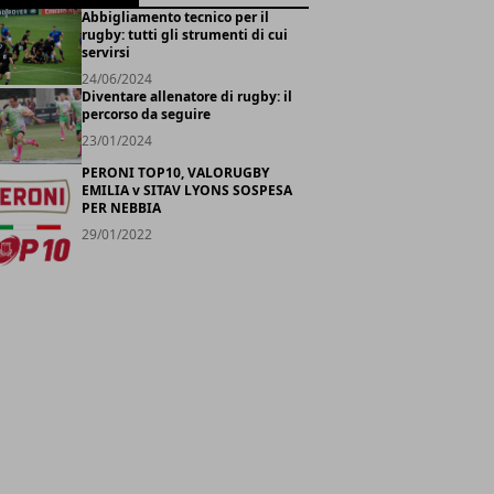
Abbigliamento tecnico per il
rugby: tutti gli strumenti di cui
servirsi
24/06/2024
Diventare allenatore di rugby: il
percorso da seguire
23/01/2024
PERONI TOP10, VALORUGBY
EMILIA v SITAV LYONS SOSPESA
PER NEBBIA
29/01/2022