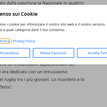
ato dalla panchina la Nazionale in quattro
e a Gianni Del Bono e Sergio Del Grande –
enso sui Cookie
sconfitta. Il Presidente federale Giancarlo
amo i cookie per ottimizzare il nostro sito web e il nostro servizio.
viso la gioia per lo scudetto conquistato
re a quali categorie dare il tuo consenso.
elle Fiamme Oro, ha rilasciato la seguente
e e la fortuna di giocare con Lollo e di
Policy
|
Privacy Policy
aliano: è stato un giocatore-simbolo della
Personalizza
Rifiuta Opzionali
Accetta Tut
 appesi gli scarpini, si era distinto per il
ra un instancabile appassionato del
 si era dedicato con un entusiasmo
 rugby tra i più giovani. Lo ricorderò e lo
fetto”.