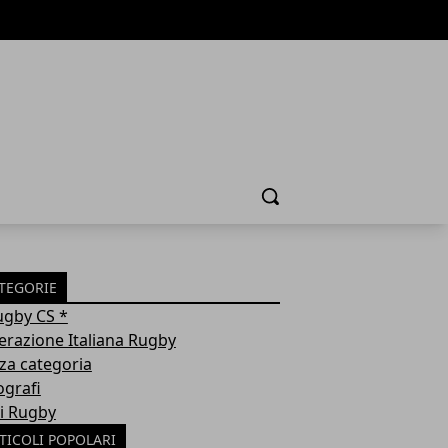
Cerca
TEGORIE
ugby CS *
erazione Italiana Rugby
za categoria
ografi
i Rugby
TICOLI POPOLARI