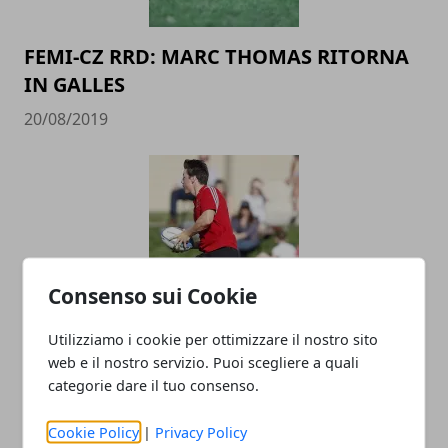
FEMI-CZ RRD: MARC THOMAS RITORNA
IN GALLES
20/08/2019
Consenso sui Cookie
FEMI-CZ RRD: JACQUES MOMBERG
Utilizziamo i cookie per ottimizzare il nostro sito
COLLABORERA&rsquo; CON LO STAFF
web e il nostro servizio. Puoi scegliere a quali
categorie dare il tuo consenso.
TECNICO DELLA FTGI RUGBY POLESINE
UNDER 18
Cookie Policy
|
Privacy Policy