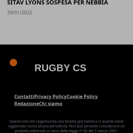
SITAV LYONS SOSPESA PER NEBBIA
29/01/2022
Contatti
Privacy Policy
Cookie Policy
Redazione
Chi siamo
Questo sito non rappresenta una testata giornalistica in quanto viene
aggiornato senza alcuna periodicità. Non può pertanto considerarsi un
prodotto editoriale ai sensi della legge n° 62 del 7 marzo 2001.