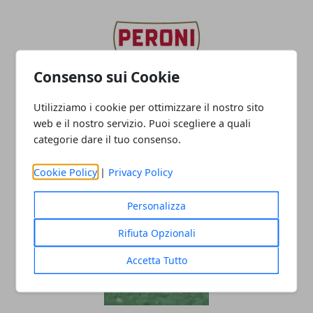
Consenso sui Cookie
Utilizziamo i cookie per ottimizzare il nostro sito
web e il nostro servizio. Puoi scegliere a quali
PERONI TOP10, VALORUGBY EMILIA v
categorie dare il tuo consenso.
SITAV LYONS SOSPESA PER NEBBIA
Cookie Policy
|
Privacy Policy
29/01/2022
Personalizza
Rifiuta Opzionali
Accetta Tutto