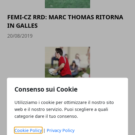
FEMI-CZ RRD: MARC THOMAS RITORNA
IN GALLES
20/08/2019
Consenso sui Cookie
FEMI-CZ RRD: JACQUES MOMBERG
Utilizziamo i cookie per ottimizzare il nostro sito
COLLABORERA&rsquo; CON LO STAFF
web e il nostro servizio. Puoi scegliere a quali
categorie dare il tuo consenso.
TECNICO DELLA FTGI RUGBY POLESINE
UNDER 18
Cookie Policy
|
Privacy Policy