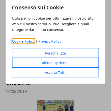
IN GALLES
Consenso sui Cookie
20/08/2019
Utilizziamo i cookie per ottimizzare il nostro sito
web e il nostro servizio. Puoi scegliere a quali
categorie dare il tuo consenso.
Cookie Policy
|
Privacy Policy
Personalizza
FEMI-CZ RRD: JACQUES MOMBERG
Rifiuta Opzionali
COLLABORERA&rsquo; CON LO STAFF
Accetta Tutto
TECNICO DELLA FTGI RUGBY POLESINE
UNDER 18
14/08/2019