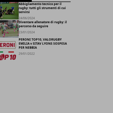
Abbigliamento tecnico per il
rugby: tutti gli strumenti di cui
servirsi
24/06/2024
Diventare allenatore di rugby: il
percorso da seguire
23/01/2024
PERONI TOP10, VALORUGBY
EMILIA v SITAV LYONS SOSPESA
PER NEBBIA
29/01/2022