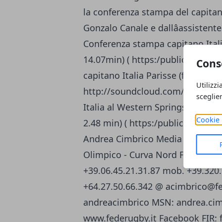
la conferenza stampa del capitan
Gonzalo Canale e dallâassistent
Conferenza stampa capitano Italia
14.07min) ( https:/public.me.co
Cons
capitano Italia Parisse (file .mp3,
Utilizzi
http://soundcloud.com/federugb
sceglie
Italia al Western Springs Stadium
Cookie 
2.48 min) ( https:/public.me.co
Andrea Cimbrico Media Manager 
Olimpico - Curva Nord Foro Itali
+39.06.45.21.31.87 mob. +39.320.
+64.27.50.66.342 @
acimbrico@fe
andreacimbrico MSN:
andrea.cim
www.federugby.it
Facebook FIR: 