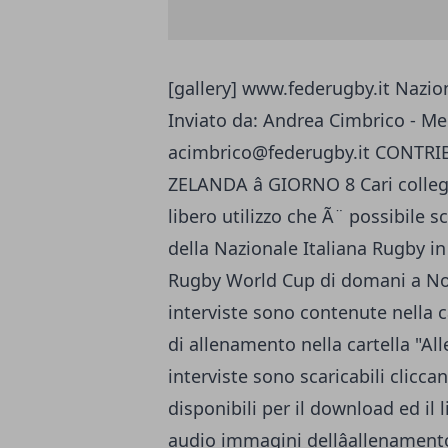
[gallery]
www.federugby.it
Nazion
Inviato da: Andrea Cimbrico - Me
acimbrico@federugby.it
CONTRIB
ZELANDA â GIORNO 8 Cari collegh
libero utilizzo che Ã¨ possibile sc
della Nazionale Italiana Rugby in 
Rugby World Cup di domani a Nort
interviste sono contenute nella ca
di allenamento nella cartella "Al
interviste sono scaricabili clicca
disponibili per il download ed il l
audio immagini dellâallenamento