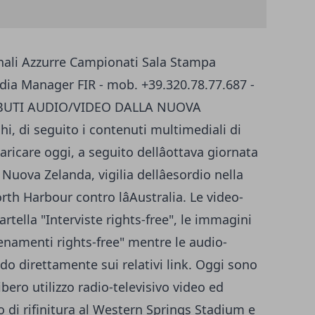
ali Azzurre Campionati Sala Stampa
dia Manager FIR - mob. +39.320.78.77.687 -
UTI AUDIO/VIDEO DALLA NUOVA
i, di seguito i contenuti multimediali di
aricare oggi, a seguito dellâottava giornata
Nuova Zelanda, vigilia dellâesordio nella
h Harbour contro lâAustralia. Le video-
rtella "Interviste rights-free", le immagini
lenamenti rights-free" mentre le audio-
ndo direttamente sui relativi link. Oggi sono
ibero utilizzo radio-televisivo video ed
 di rifinitura al Western Springs Stadium e