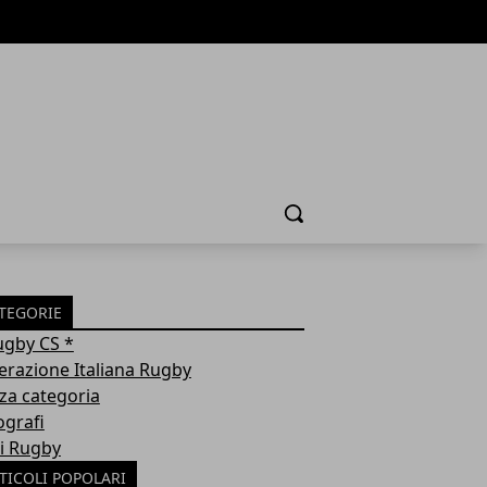
Cerca
TEGORIE
ugby CS *
erazione Italiana Rugby
za categoria
ografi
i Rugby
TICOLI POPOLARI