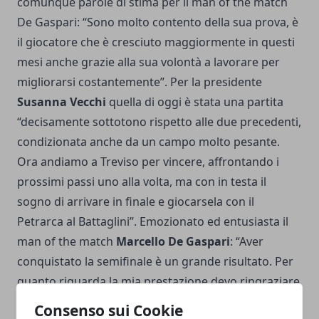
comunque parole di stima per il man of the match
De Gaspari: “Sono molto contento della sua prova, è
il giocatore che è cresciuto maggiormente in questi
mesi anche grazie alla sua volontà a lavorare per
migliorarsi costantemente”. Per la presidente
Susanna Vecchi
quella di oggi è stata una partita
“decisamente sottotono rispetto alle due precedenti,
condizionata anche da un campo molto pesante.
Ora andiamo a Treviso per vincere, affrontando i
prossimi passi uno alla volta, ma con in testa il
sogno di arrivare in finale e giocarsela con il
Petrarca al Battaglini”. Emozionato ed entusiasta il
man of the match
Marcello De Gaspari
: “Aver
conquistato la semifinale è un grande risultato. Per
quanto riguarda la mia prestazione devo ringraziare
innanzitutto il tecnico che mi ha fatto crescere e mi
Consenso sui Cookie