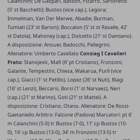
Calanchini; De Gaspari, Basson, Pizarro, Sartoretto
(5’ st Bacchetti); Bustos (vice cap.), Legora;
Immelman, Van Der Merwe, Abadie; Burman,
Tumiati (23’ st Barion); Boccalon (5’ st st Ravalle, 42’
st Datola), Mahoney (cap.), Dolcetto (21’ st Damiano).
A disposizione: Anouer, Badocchi, Pellegrini.
Allenatore: Umberto Casellato
Consiag I Cavalieri
Prato:
Stanojevic, Mafi (6’ pt Cristiano), Fronzoni,
Galante, Tempestini, Chiesa, Wakarua, Purll (vice
cap.), Giacci (1’ st Petillo), Lopez (26’ st Nuti), Biagi
(16’ st Lenzi), Beccarsi, Borsi (1’ st Narvaez), Neri
(cap.) (21’ st Marino), Goti (21’ st Mattei). A
disposizione: Cristiano, Otano. Allenatore: De Rossi-
Gaetaniello Arbitro: Falzone (Padova) Marcatori: pt 6’
m Calanchini (5-0) tr Bustos (7-0), 11’ cp Bustos (10-
0), 16’ cp Bustos (13-0), 34’ m Fronzoni (13-5) tr