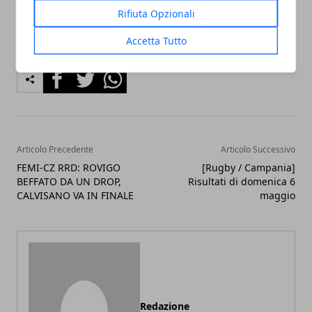
Rifiuta Opzionali
Accetta Tutto
Facebook
Twitter
Whatsapp
Articolo Precedente
Articolo Successivo
FEMI-CZ RRD: ROVIGO
[Rugby / Campania]
BEFFATO DA UN DROP,
Risultati di domenica 6
CALVISANO VA IN FINALE
maggio
Redazione