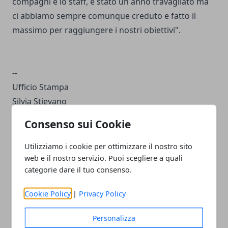
compagni e lo staff, è stato un anno travagliato ma
ci abbiamo sempre comunque creduto e fatto il
massimo per raggiungere i nostri obiettivi".
--
Ufficio Stampa
Silvia Stievano
mob. +39 340 8125538
Consenso sui Cookie
mob. +39 334 7996999
@
ufficiostampa@rugbyrovigodelta.it
Utilizziamo i cookie per ottimizzare il nostro sito
Skype: rugbyrovigodelta
web e il nostro servizio. Puoi scegliere a quali
categorie dare il tuo consenso.
Twitter: twitter.com/RugbyRovigoDelt
Instagram: rugbyrovigodelta
Cookie Policy
|
Privacy Policy
Facebook: facebook.com/RugbyRovigoDelta
Personalizza