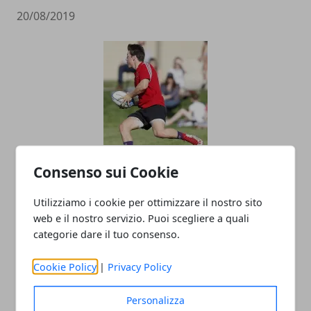
20/08/2019
FEMI-CZ RRD: JACQUES MOMBERG
Consenso sui Cookie
COLLABORERA&rsquo; CON LO STAFF
TECNICO DELLA FTGI RUGBY POLESINE
Utilizziamo i cookie per ottimizzare il nostro sito
web e il nostro servizio. Puoi scegliere a quali
UNDER 18
categorie dare il tuo consenso.
14/08/2019
Cookie Policy
|
Privacy Policy
Personalizza