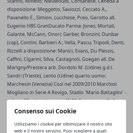
Stanfill, Minello; Nieuwoudt, Corbanese, Ceneda a
disposizione: Meggetto, Saviozzi, Ceccato A.,
Pavanello E., Simion, Lucchese, Preo, Gerotto all.
Eugenio HBS GranDucato Parma: Jones; Mortali,
Galante, McCann, Onori; Gerber, Bronzini; Dunbar
(cap), Contini, Barbieri A.; Vella, Pascu; Tripodi, Denti,
Rizzelli a disposizione: Manici, Evans, Du Plessis,
Caffini, Cigarini, Silva, Castagnoli, Goegan all. De
Marigny/Prestera arb. Dordolo M. (Udine) g.d.l.
Sandri (Trieste), Lento (Udine) quarto uomo:
Marchesin (Venezia) Così nel 2009/2010 Marchiol
Mogliano in Serie A Rovigo, Stadio 'Mario Battaglini' -
sabato 25 settembre, ore 15.00 Campionato Italiano
d'Eccellenza, III giornata Femi-CZ Rovigo Delta v
Consenso sui Cookie
Estra I Cavalieri Prato Femi-CZ Rovigo (formazione
Utilizziamo i cookie per ottimizzare il nostro sito
annunciata): Basson; Calanchini, Pace, De Gaspari,
web e il nostro servizio. Puoi scegliere a quali