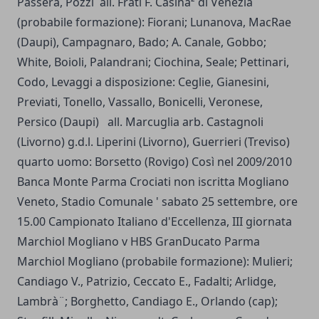
Passera, Pozzi all. Frati F. Casinà² di Venezia
(probabile formazione): Fiorani; Lunanova, MacRae
(Daupi), Campagnaro, Bado; A. Canale, Gobbo;
White, Boioli, Palandrani; Ciochina, Seale; Pettinari,
Codo, Levaggi a disposizione: Ceglie, Gianesini,
Previati, Tonello, Vassallo, Bonicelli, Veronese,
Persico (Daupi) all. Marcuglia arb. Castagnoli
(Livorno) g.d.l. Liperini (Livorno), Guerrieri (Treviso)
quarto uomo: Borsetto (Rovigo) Così nel 2009/2010
Banca Monte Parma Crociati non iscritta Mogliano
Veneto, Stadio Comunale ' sabato 25 settembre, ore
15.00 Campionato Italiano d'Eccellenza, III giornata
Marchiol Mogliano v HBS GranDucato Parma
Marchiol Mogliano (probabile formazione): Mulieri;
Candiago V., Patrizio, Ceccato E., Fadalti; Arlidge,
Lambrà¨; Borghetto, Candiago E., Orlando (cap);