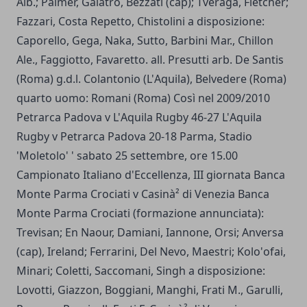
Alb.; Palmer, Galatro, Bezzati (cap); Tveraga, Fletcher;
Fazzari, Costa Repetto, Chistolini a disposizione:
Caporello, Gega, Naka, Sutto, Barbini Mar., Chillon
Ale., Faggiotto, Favaretto. all. Presutti arb. De Santis
(Roma) g.d.l. Colantonio (L'Aquila), Belvedere (Roma)
quarto uomo: Romani (Roma) Così nel 2009/2010
Petrarca Padova v L'Aquila Rugby 46-27 L'Aquila
Rugby v Petrarca Padova 20-18 Parma, Stadio
'Moletolo' ' sabato 25 settembre, ore 15.00
Campionato Italiano d'Eccellenza, III giornata Banca
Monte Parma Crociati v Casinà² di Venezia Banca
Monte Parma Crociati (formazione annunciata):
Trevisan; En Naour, Damiani, Iannone, Orsi; Anversa
(cap), Ireland; Ferrarini, Del Nevo, Maestri; Kolo'ofai,
Minari; Coletti, Saccomani, Singh a disposizione:
Lovotti, Giazzon, Boggiani, Manghi, Frati M., Garulli,