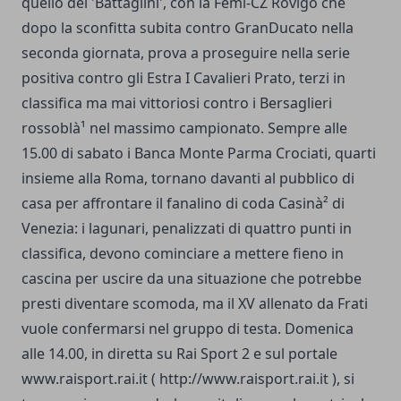
quello del 'Battaglini', con la Femi-CZ Rovigo che
dopo la sconfitta subita contro GranDucato nella
seconda giornata, prova a proseguire nella serie
positiva contro gli Estra I Cavalieri Prato, terzi in
classifica ma mai vittoriosi contro i Bersaglieri
rossoblà¹ nel massimo campionato. Sempre alle
15.00 di sabato i Banca Monte Parma Crociati, quarti
insieme alla Roma, tornano davanti al pubblico di
casa per affrontare il fanalino di coda Casinà² di
Venezia: i lagunari, penalizzati di quattro punti in
classifica, devono cominciare a mettere fieno in
cascina per uscire da una situazione che potrebbe
presti diventare scomoda, ma il XV allenato da Frati
vuole confermarsi nel gruppo di testa. Domenica
alle 14.00, in diretta su Rai Sport 2 e sul portale
www.raisport.rai.it
(
http://www.raisport.rai.it
), si