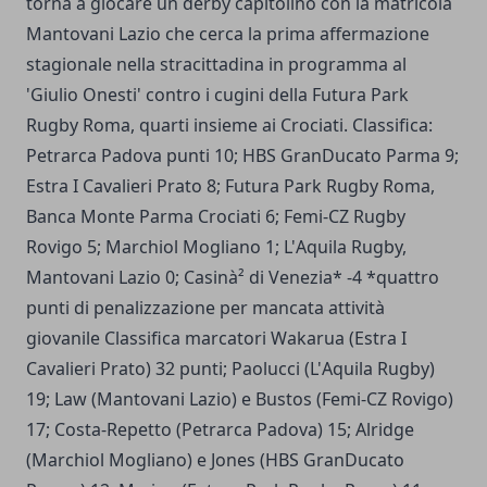
torna a giocare un derby capitolino con la matricola
Mantovani Lazio che cerca la prima affermazione
stagionale nella stracittadina in programma al
'Giulio Onesti' contro i cugini della Futura Park
Rugby Roma, quarti insieme ai Crociati. Classifica:
Petrarca Padova punti 10; HBS GranDucato Parma 9;
Estra I Cavalieri Prato 8; Futura Park Rugby Roma,
Banca Monte Parma Crociati 6; Femi-CZ Rugby
Rovigo 5; Marchiol Mogliano 1; L'Aquila Rugby,
Mantovani Lazio 0; Casinà² di Venezia* -4 *quattro
punti di penalizzazione per mancata attività
giovanile Classifica marcatori Wakarua (Estra I
Cavalieri Prato) 32 punti; Paolucci (L'Aquila Rugby)
19; Law (Mantovani Lazio) e Bustos (Femi-CZ Rovigo)
17; Costa-Repetto (Petrarca Padova) 15; Alridge
(Marchiol Mogliano) e Jones (HBS GranDucato