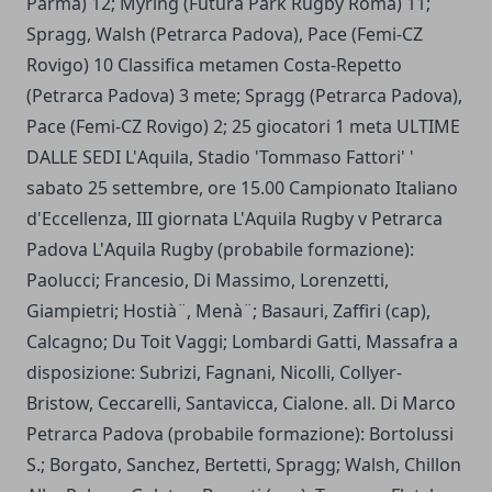
Parma) 12; Myring (Futura Park Rugby Roma) 11;
Spragg, Walsh (Petrarca Padova), Pace (Femi-CZ
Rovigo) 10 Classifica metamen Costa-Repetto
(Petrarca Padova) 3 mete; Spragg (Petrarca Padova),
Pace (Femi-CZ Rovigo) 2; 25 giocatori 1 meta ULTIME
DALLE SEDI L'Aquila, Stadio 'Tommaso Fattori' '
sabato 25 settembre, ore 15.00 Campionato Italiano
d'Eccellenza, III giornata L'Aquila Rugby v Petrarca
Padova L'Aquila Rugby (probabile formazione):
Paolucci; Francesio, Di Massimo, Lorenzetti,
Giampietri; Hostià¨, Menà¨; Basauri, Zaffiri (cap),
Calcagno; Du Toit Vaggi; Lombardi Gatti, Massafra a
disposizione: Subrizi, Fagnani, Nicolli, Collyer-
Bristow, Ceccarelli, Santavicca, Cialone. all. Di Marco
Petrarca Padova (probabile formazione): Bortolussi
S.; Borgato, Sanchez, Bertetti, Spragg; Walsh, Chillon