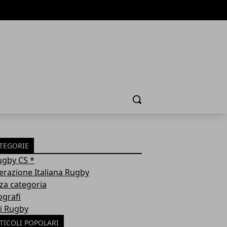
Cerca
TEGORIE
ugby CS *
erazione Italiana Rugby
za categoria
ografi
i Rugby
TICOLI POPOLARI