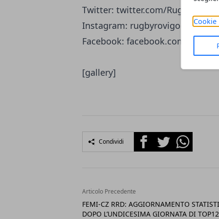
Twitter: twitter.com/RugbyRovig
Cookie 
Instagram: rugbyrovigodelta
Facebook: facebook.com/RugbyR
[gallery]
Facebook
Twitter
Whatsapp
Condividi
Articolo Precedente
FEMI-CZ RRD: AGGIORNAMENTO STATIST
DOPO L’UNDICESIMA GIORNATA DI TOP12