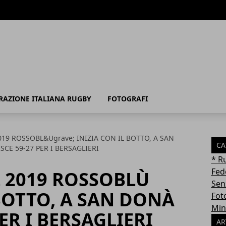
RAZIONE ITALIANA RUGBY
FOTOGRAFI
2019 ROSSOBL&Ugrave; INIZIA CON IL BOTTO, A SAN
CA
SCE 59-27 PER I BERSAGLIERI
* R
Fed
L 2019 ROSSOBLÙ
Sen
 BOTTO, A SAN DONÀ
Fot
Min
PER I BERSAGLIERI
AR