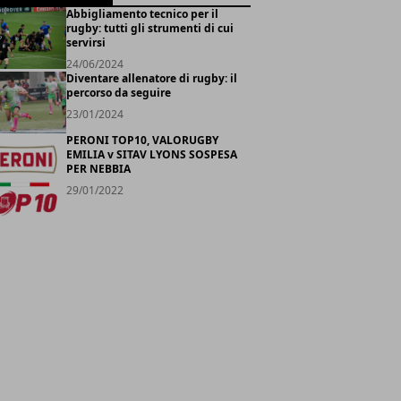
Abbigliamento tecnico per il
rugby: tutti gli strumenti di cui
servirsi
24/06/2024
Diventare allenatore di rugby: il
percorso da seguire
23/01/2024
PERONI TOP10, VALORUGBY
EMILIA v SITAV LYONS SOSPESA
PER NEBBIA
29/01/2022