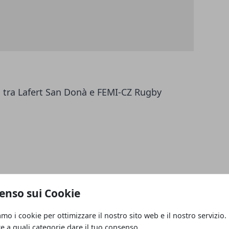
h tra Lafert San Donà e FEMI-CZ Rugby
enso sui Cookie
ta.it
amo i cookie per ottimizzare il nostro sito web e il nostro servizio.
re a quali categorie dare il tuo consenso.