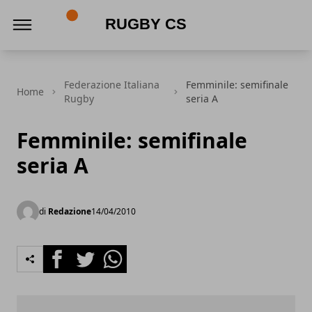
Rugby CS
Federazione Italiana
Femminile: semifinale
Home
Rugby
seria A
Femminile: semifinale
seria A
di
Redazione
14/04/2010
Facebook
Twitter
Whatsapp