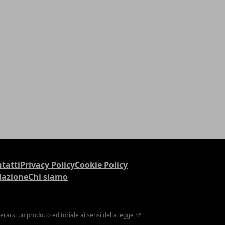
tatti
Privacy Policy
Cookie Policy
dazione
Chi siamo
arsi un prodotto editoriale ai sensi della legge n°