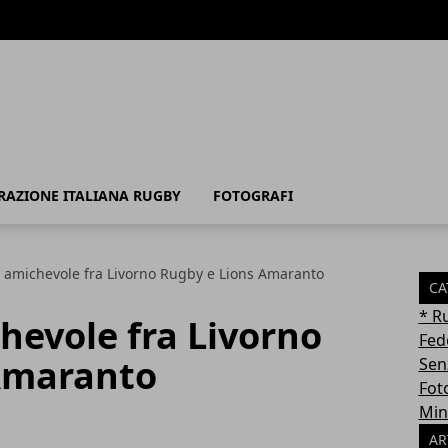
RAZIONE ITALIANA RUGBY
FOTOGRAFI
9 amichevole fra Livorno Rugby e Lions Amaranto
CA
* R
hevole fra Livorno
Fed
Amaranto
Sen
Fot
Min
AR