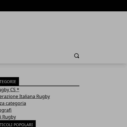
Cerca
TEGORIE
ugby CS *
erazione Italiana Rugby
za categoria
ografi
i Rugby
TICOLI POPOLARI