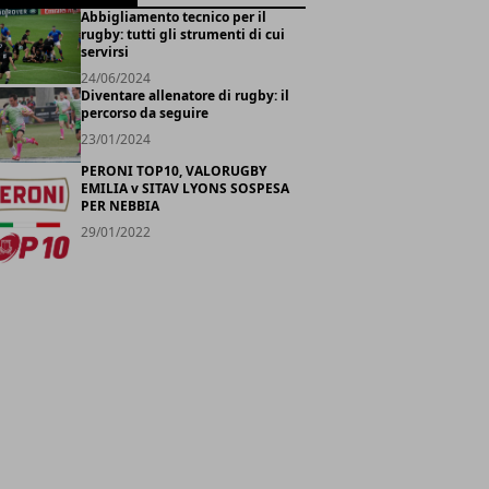
Abbigliamento tecnico per il
rugby: tutti gli strumenti di cui
servirsi
24/06/2024
Diventare allenatore di rugby: il
percorso da seguire
23/01/2024
PERONI TOP10, VALORUGBY
EMILIA v SITAV LYONS SOSPESA
PER NEBBIA
29/01/2022