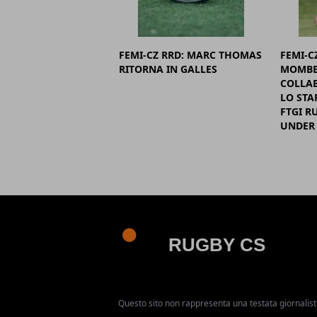
FEMI-CZ RRD: MARC THOMAS
FEMI-C
RITORNA IN GALLES
MOMBE
COLLAB
LO STA
FTGI R
UNDER 
Questo sito non rappresenta una testata giornalist