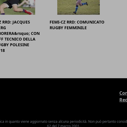
Z RRD: JACQUES
FEMI-CZ RRD: COMUNICATO
RG
RUGBY FEMMINILE
ORERA&rsquo; CON
FF TECNICO DELLA
UGBY POLESINE
18
Con
Re
ica in quanto viene aggiornato senza alcuna periodicità. Non può pertanto consider
62 del 7 marzo 2001.