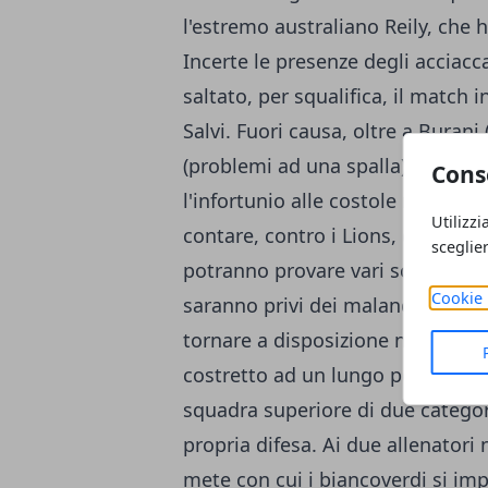
l'estremo australiano Reily, che 
Incerte le presenze degli acciacca
saltato, per squalifica, il match 
Salvi. Fuori causa, oltre a Burani
(problemi ad una spalla) e Pracch
Cons
l'infortunio alle costole rimedia
Utilizzi
contare, contro i Lions, di un bu
sceglie
potranno provare vari schemi d'at
Cookie 
saranno privi dei malandati Milia
tornare a disposizione nella sfida
costretto ad un lungo periodo di i
squadra superiore di due categori
propria difesa. Ai due allenatori 
mete con cui i biancoverdi si im