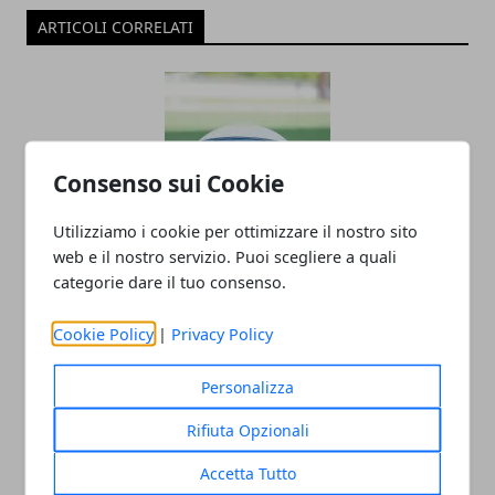
ARTICOLI CORRELATI
Consenso sui Cookie
Utilizziamo i cookie per ottimizzare il nostro sito
web e il nostro servizio. Puoi scegliere a quali
FEMI-CZ RRD: MARC THOMAS RITORNA
categorie dare il tuo consenso.
IN GALLES
Cookie Policy
|
Privacy Policy
20/08/2019
Personalizza
Rifiuta Opzionali
Accetta Tutto