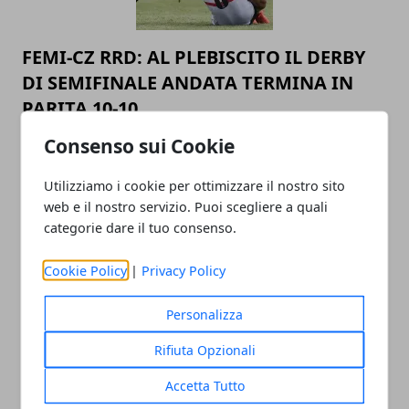
FEMI-CZ RRD: AL PLEBISCITO IL DERBY
DI SEMIFINALE ANDATA TERMINA IN
PARITA 10-10
05/05/2019
Consenso sui Cookie
Utilizziamo i cookie per ottimizzare il nostro sito
web e il nostro servizio. Puoi scegliere a quali
categorie dare il tuo consenso.
Cookie Policy
|
Privacy Policy
Personalizza
FEMI-CZ RRD: AL PLEBISCITO IL DERBY
Rifiuta Opzionali
DI SEMIFINALE ANDATA TERMINA IN
PARITA 10-10
Accetta Tutto