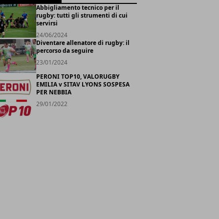
Abbigliamento tecnico per il
rugby: tutti gli strumenti di cui
servirsi
24/06/2024
Diventare allenatore di rugby: il
percorso da seguire
23/01/2024
PERONI TOP10, VALORUGBY
EMILIA v SITAV LYONS SOSPESA
PER NEBBIA
29/01/2022