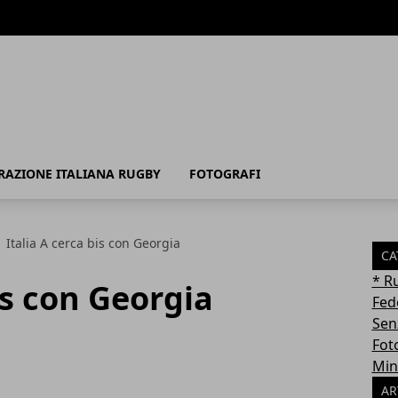
RAZIONE ITALIANA RUGBY
FOTOGRAFI
Italia A cerca bis con Georgia
CA
* R
is con Georgia
Fed
Sen
Fot
Min
AR