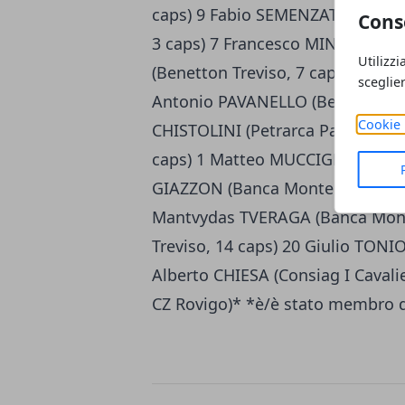
caps) 9 Fabio SEMENZATO (Benet
Cons
3 caps) 7 Francesco MINTO (Ban
Utilizzi
(Benetton Treviso, 7 caps) 5 Enr
sceglie
Antonio PAVANELLO (Benetton Trev
Cookie 
CHISTOLINI (Petrarca Padova) 2 
caps) 1 Matteo MUCCIGNAT (Benet
GIAZZON (Banca Monte Parma) 1
Mantvydas TVERAGA (Banca Mont
Treviso, 14 caps) 20 Giulio TONI
Alberto CHIESA (Consiag I Cavali
CZ Rovigo)* *è/è stato membro d