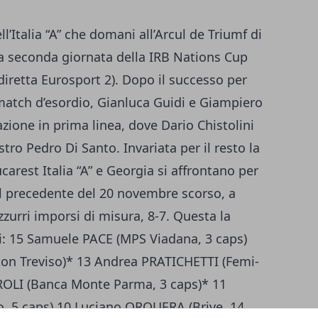
ll’Italia “A” che domani all’Arcul de Triumf di
la seconda giornata della IRB Nations Cup
– diretta Eurosport 2). Dopo il successo per
 match d’esordio, Gianluca Guidi e Giampiero
zione in prima linea, dove Dario Chistolini
stro Pedro Di Santo. Invariata per il resto la
arest Italia “A” e Georgia si affrontano per
 il precedente del 20 novembre scorso, a
zurri imporsi di misura, 8-7. Questa la
i: 15 Samuele PACE (MPS Viadana, 3 caps)
n Treviso)* 13 Andrea PRATICHETTI (Femi-
OLI (Banca Monte Parma, 3 caps)* 11
o, 5 caps) 10 Luciano ORQUERA (Brive, 14