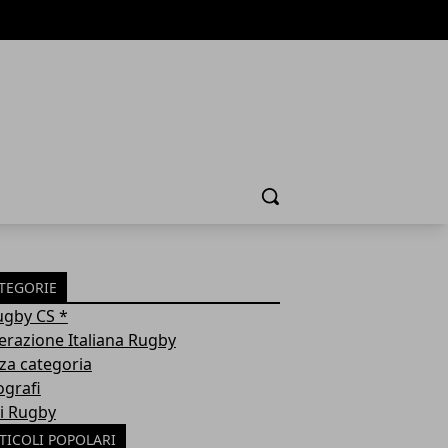
Cerca
TEGORIE
ugby CS *
erazione Italiana Rugby
za categoria
ografi
i Rugby
TICOLI POPOLARI