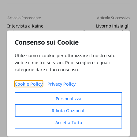
Articolo Precedente
Articolo Successivo
Intervista a Kaine
Livorno inizia gli
Robertson
allenamenti. Ingaggiato
Nava.
Consenso sui Cookie
Utilizziamo i cookie per ottimizzare il nostro sito
web e il nostro servizio. Puoi scegliere a quali
categorie dare il tuo consenso.
Cookie Policy
|
Privacy Policy
Redazione
Personalizza
Rifiuta Opzionali
Accetta Tutto