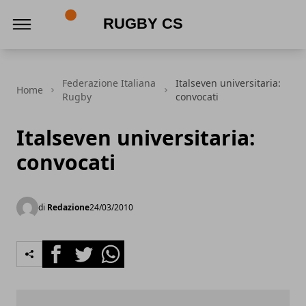
Rugby CS
Federazione Italiana
Italseven universitaria:
Home
Rugby
convocati
Italseven universitaria:
convocati
di
Redazione
24/03/2010
Facebook
Twitter
Whatsapp