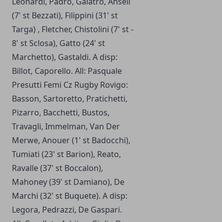
Leonardi, Padrò, Galatro, Ansell
(7' st Bezzati), Filippini (31' st
Targa) , Fletcher, Chistolini (7' st -
8' st Sclosa), Gatto (24' st
Marchetto), Gastaldi. A disp:
Billot, Caporello. All: Pasquale
Presutti Femi Cz Rugby Rovigo:
Basson, Sartoretto, Pratichetti,
Pizarro, Bacchetti, Bustos,
Travagli, Immelman, Van Der
Merwe, Anouer (1' st Badocchi),
Tumiati (23' st Barion), Reato,
Ravalle (37' st Boccalon),
Mahoney (39' st Damiano), De
Marchi (32' st Buquete). A disp:
Legora, Pedrazzi, De Gaspari.