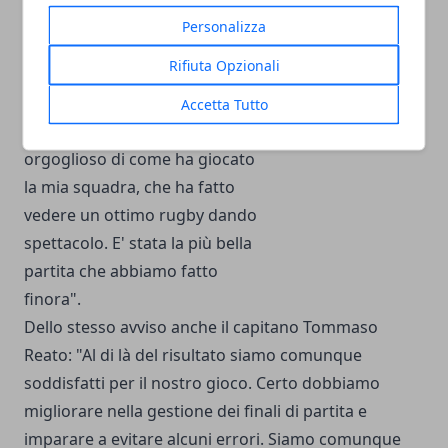
Personalizza
Anche il tecnico Umberto
Rifiuta Opzionali
Casellato si dice "fiero dei
ragazzi. Il risultato da ragione ai
Accetta Tutto
nostri avversari ma io sono
orgoglioso di come ha giocato
la mia squadra, che ha fatto
vedere un ottimo rugby dando
spettacolo. E' stata la più bella
partita che abbiamo fatto
finora".
Dello stesso avviso anche il capitano Tommaso
Reato: "Al di là del risultato siamo comunque
soddisfatti per il nostro gioco. Certo dobbiamo
migliorare nella gestione dei finali di partita e
imparare a evitare alcuni errori. Siamo comunque