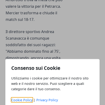
valere la vittoria per il Petrarca.
Mercier trasforma e chiude il
match sul 18-17.
Il direttore sportivo Andrea
Scanavacca è comunque
soddisfatto dei suoi ragazzi:
"Abbiamo dominato fino al 75',
dimostrando, ancora una volta,
di fare un buon gioco dinamico
Consenso sui Cookie
e di movimento. Mi spiace per i
ragazzi, che volevano la vittoria,
Utilizziamo i cookie per ottimizzare il nostro sito
web e il nostro servizio. Puoi scegliere a quali
ma sono orgoglioso di loro.
categorie dare il tuo consenso.
Complimenti, comunque al
Petrarca che ci ha creduto fino
Cookie Policy
|
Privacy Policy
alla fine".