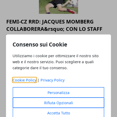
FEMI-CZ RRD: JACQUES MOMBERG
COLLABORERA&rsquo; CON LO STAFF
TECNICO DELLA FTGI RUGBY POLESINE
UNDER 18
Consenso sui Cookie
14/08/2019
Utilizziamo i cookie per ottimizzare il nostro sito
web e il nostro servizio. Puoi scegliere a quali
categorie dare il tuo consenso.
Cookie Policy
|
Privacy Policy
Personalizza
Rifiuta Opzionali
FEMI-CZ RRD: COMUNICATO RUGBY
Accetta Tutto
FEMMINILE