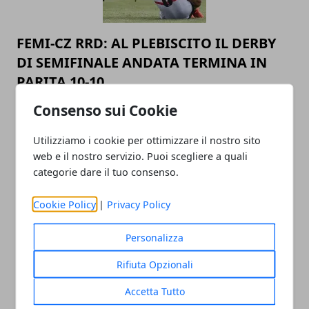
FEMI-CZ RRD: AL PLEBISCITO IL DERBY
DI SEMIFINALE ANDATA TERMINA IN
PARITA 10-10
05/05/2019
Consenso sui Cookie
Utilizziamo i cookie per ottimizzare il nostro sito
web e il nostro servizio. Puoi scegliere a quali
categorie dare il tuo consenso.
Cookie Policy
|
Privacy Policy
Personalizza
FEMI-CZ RRD: AL PLEBISCITO IL DERBY
Rifiuta Opzionali
DI SEMIFINALE ANDATA TERMINA IN
PARITA 10-10
Accetta Tutto