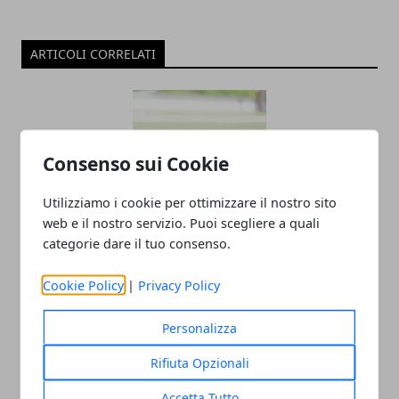
ARTICOLI CORRELATI
Consenso sui Cookie
Utilizziamo i cookie per ottimizzare il nostro sito
web e il nostro servizio. Puoi scegliere a quali
categorie dare il tuo consenso.
FEMI-CZ RRD: MARC THOMAS RITORNA
IN GALLES
Cookie Policy
|
Privacy Policy
20/08/2019
Personalizza
Rifiuta Opzionali
Accetta Tutto