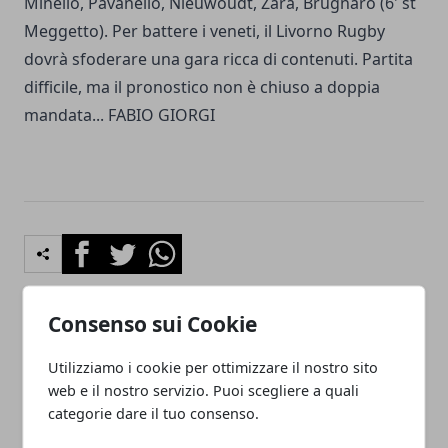
Minello, Pavanello, Nieuwoudt, Zara, Brugnaro (6' st
Meggetto). Per battere i veneti, il Livorno Rugby
dovrà sfoderare una gara ricca di contenuti. Partita
difficile, ma il pronostico non è chiuso a doppia
mandata... FABIO GIORGI
Facebook
Twitter
Whatsapp
Consenso sui Cookie
Articolo Precedente
Articolo Successivo
Utilizziamo i cookie per ottimizzare il nostro sito
Niente voli pindarici:
Nazionale in raduno a
web e il nostro servizio. Puoi scegliere a quali
Livorno punta ad un
Roma, convocati Ongaro e
categorie dare il tuo consenso.
campionato di metà
Picone
classifica.