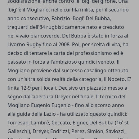
soddisfazione, anche contro le 'big' del girone. Una
'big' è il Mogliano, nelle cui fila milita, per il secondo
anno consecutivo, Fabrizio 'Bogi' Del Bubba,
trequarti dell'84 rugbisticamente nato e cresciuto
nel vivaio biancoverde. Del Bubba è stato in forza al
Livorno Rugby fino al 2008. Poi, per scelta di vita, ha
deciso di tentare la carta del professionismo ed è
passato in forza all'ambizioso quindici veneto. Il
Mogliano proviene dal successo casalingo ottenuto
con un'altra solida realtà della categoria, il Noceto. E'
finita 12-9 per i locali. Decisivo un piazzato messo a
segno dall'apertura Dreyer nel finale. Il tecnico del
Mogliano Eugenio Eugenio - fino allo scorso anno
alla guida della Lazio - ha utilizzato questo quindici:
Torresan, Lambrè, Ceccato, Eigner, Del Bubba (16' st
Galleschi), Dreyer, Endrizzi, Perez, Simion, Saviozzi,