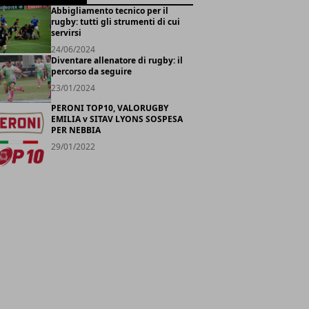
Abbigliamento tecnico per il
rugby: tutti gli strumenti di cui
servirsi
24/06/2024
Diventare allenatore di rugby: il
percorso da seguire
23/01/2024
PERONI TOP10, VALORUGBY
EMILIA v SITAV LYONS SOSPESA
PER NEBBIA
29/01/2022