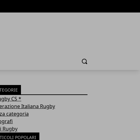
Cerca
TEGORIE
ugby CS *
erazione Italiana Rugby
za categoria
ografi
i Rugby
TICOLI POPOLARI