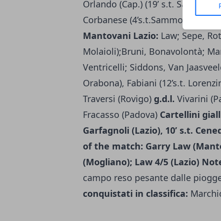
Orlando (Cap.) (19’ s.t. Saviozzi),
Corbanese (4’s.t.Sammons), Megg
Mantovani Lazio:
Law; Sepe, Rota 
Molaioli);Bruni, Bonavolontà; Mannu
Ventricelli; Siddons, Van Jaasveeld 
Orabona), Fabiani (12’s.t. Lorenz
Traversi (Rovigo)
g.d.l.
Vivarini (
Fracasso (Padova)
Cartellini giall
Garfagnoli (Lazio), 10’ s.t. Cene
of the match:
Garry Law (Manto
(Mogliano); Law 4/5 (Lazio)
Not
campo reso pesante dalle piogge.
conquistati in classifica:
Marchio