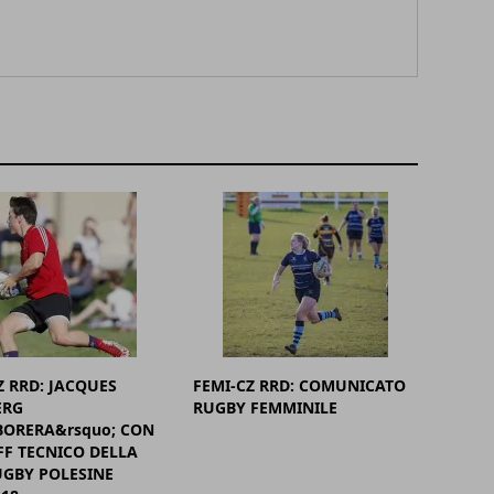
Z RRD: JACQUES
FEMI-CZ RRD: COMUNICATO
RG
RUGBY FEMMINILE
ORERA&rsquo; CON
FF TECNICO DELLA
UGBY POLESINE