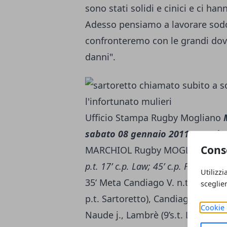
sono stati solidi e cinici e ci 
Adesso pensiamo a lavorare sodo
confronteremo con le grandi dov
danni".
Ufficio Stampa Rugby Mogliano
sabato 08 gennaio 2011
Campion
Cons
MARCHIOL Rugby MOGLIANO v MA
p.t. 17’ c.p. Law; 45’ c.p. Fadalti;
;
s
Utilizzi
35‘ Meta Candiago V. n.t.; 39‘ c.p
sceglie
p.t. Sartoretto), Candiago V., Cecca
Cookie 
Naude j., Lambrè (9’s.t. Lucchese)