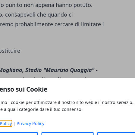
hanno punito non appena hanno potuto.
, consapevoli che quando ci
remo probabilmente cercare di limitare i
Mogliano, Stadio "Maurizio Quaggia" -
ato Nazionale di Eccellenza 9° giornata
enso sui Cookie
NTOVANI LAZIO 11 - 12 (3-3)
Marcatori:
.t.
15‘ c.p. Law; 21‘ c.p. Law; 23‘ c.p. Fadalti;
amo i cookie per ottimizzare il nostro sito web e il nostro servizio.
. Law
Marchiol Rugby Mogliano:
Mulieri (13’
re a quali categorie dare il tuo consenso.
to E, Patrizio (1’s.t. Simion), Fadalti,
Policy
|
Privacy Policy
, Candiago E. (4’s.t. Minello), Burman,