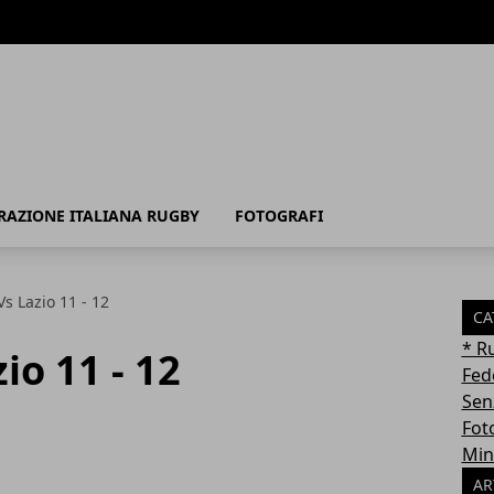
RAZIONE ITALIANA RUGBY
FOTOGRAFI
s Lazio 11 - 12
CA
* R
io 11 - 12
Fed
Sen
Fot
Min
AR