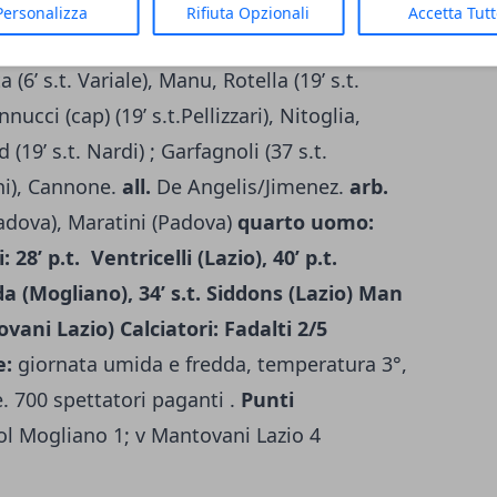
 Stanfill, Maso, Nieuwdot (4’s.t. Ceccato A.),
Personalizza
Rifiuta Opzionali
Accetta Tut
etto (4’s.t.Ceneda)
all.
Umberto
Casellato
(6’ s.t. Variale), Manu, Rotella (19’ s.t.
cci (cap) (19’ s.t.Pellizzari), Nitoglia,
(19’ s.t. Nardi) ; Garfagnoli (37 s.t.
ini), Cannone.
all.
De Angelis/Jimenez.
arb.
Padova), Maratini (Padova)
quarto uomo:
i:
28’ p.t. Ventricelli (Lazio), 40’ p.t.
da (Mogliano), 34’ s.t. Siddons (Lazio)
Man
vani Lazio)
Calciatori:
Fadalti 2/5
e:
giornata umida e fredda, temperatura 3°,
 700 spettatori paganti .
Punti
l Mogliano 1; v Mantovani Lazio 4