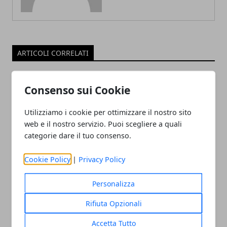
ARTICOLI CORRELATI
Consenso sui Cookie
Utilizziamo i cookie per ottimizzare il nostro sito
web e il nostro servizio. Puoi scegliere a quali
categorie dare il tuo consenso.
Cookie Policy
|
Privacy Policy
Abbigliamento tecnico per il rugby:
tutti gli strumenti di cui servirsi
Personalizza
24/06/2024
Rifiuta Opzionali
Accetta Tutto