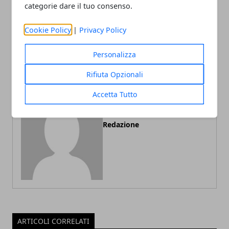
categorie dare il tuo consenso.
Articolo Precedente
Articolo Successivo
RUGBY WORLD CUP 2011,
DESIGNAZIONI ARBITRALI
Cookie Policy
|
Privacy Policy
IL PLANNING DELL'ITALIA
XIX TURNO
PER LA FASE A GIRONI
Personalizza
Rifiuta Opzionali
Accetta Tutto
Redazione
ARTICOLI CORRELATI