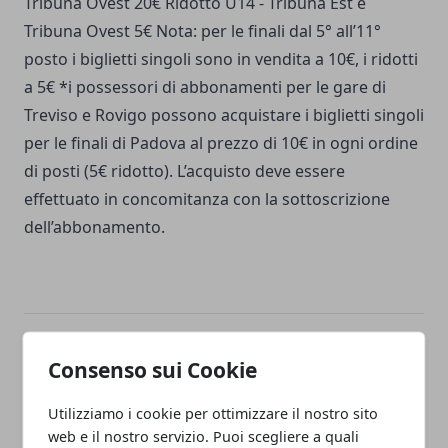
Tribuna Ovest 20€ Ridotto U14 - Tribuna Est e
Tribuna Ovest 5€ Nota: per le finali dal 5° all’11°
posto i biglietti singoli sono in vendita a 10€, i ridotti
a 5€ *i possessori di abbonamenti per le gare di
Treviso e Rovigo possono acquistare i biglietti singoli
per le finali di Padova al prezzo di 10€ in ogni ordine
di posti (5€ ridotto). L’acquisto deve essere
effettuato in concomitanza con la sottoscrizione
dell’abbonamento.
Facebook
Twitter
Whatsapp
Consenso sui Cookie
Utilizziamo i cookie per ottimizzare il nostro sito
web e il nostro servizio. Puoi scegliere a quali