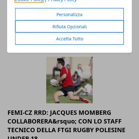
Personalizza
FEMI-CZ RRD: MARC THOMAS RITORNA
Rifiuta Opzionali
IN GALLES
Accetta Tutto
20/08/2019
FEMI-CZ RRD: JACQUES MOMBERG
COLLABORERA&rsquo; CON LO STAFF
TECNICO DELLA FTGI RUGBY POLESINE
UNDER 18