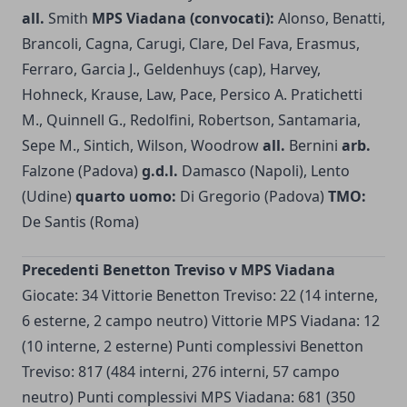
all.
Smith
MPS Viadana (convocati):
Alonso, Benatti,
Brancoli, Cagna, Carugi, Clare, Del Fava, Erasmus,
Ferraro, Garcia J., Geldenhuys (cap), Harvey,
Hohneck, Krause, Law, Pace, Persico A. Pratichetti
M., Quinnell G., Redolfini, Robertson, Santamaria,
Sepe M., Sintich, Wilson, Woodrow
all.
Bernini
arb.
Falzone (Padova)
g.d.l.
Damasco (Napoli), Lento
(Udine)
quarto uomo:
Di Gregorio (Padova)
TMO:
De Santis (Roma)
Precedenti Benetton Treviso v MPS Viadana
Giocate: 34 Vittorie Benetton Treviso: 22 (14 interne,
6 esterne, 2 campo neutro) Vittorie MPS Viadana: 12
(10 interne, 2 esterne) Punti complessivi Benetton
Treviso: 817 (484 interni, 276 interni, 57 campo
neutro) Punti complessivi MPS Viadana: 681 (350