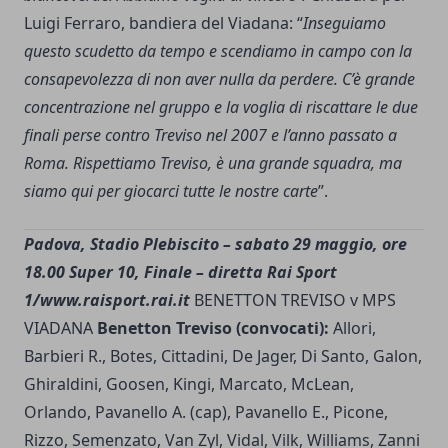
Luigi Ferraro, bandiera del Viadana: “
Inseguiamo
questo scudetto da tempo e scendiamo in campo con la
consapevolezza di non aver nulla da perdere. C’è grande
concentrazione nel gruppo e la voglia di riscattare le due
finali perse contro Treviso nel 2007 e l’anno passato a
Roma. Rispettiamo Treviso, è una grande squadra, ma
siamo qui per giocarci tutte le nostre carte
”.
Padova, Stadio Plebiscito – sabato 29 maggio, ore
18.00
Super 10, Finale – diretta Rai Sport
1/
www.raisport.rai.it
BENETTON TREVISO v MPS
VIADANA
Benetton Treviso (convocati):
Allori,
Barbieri R., Botes, Cittadini, De Jager, Di Santo, Galon,
Ghiraldini, Goosen, Kingi, Marcato, McLean,
Orlando, Pavanello A. (cap), Pavanello E., Picone,
Rizzo, Semenzato, Van Zyl, Vidal, Vilk, Williams, Zanni