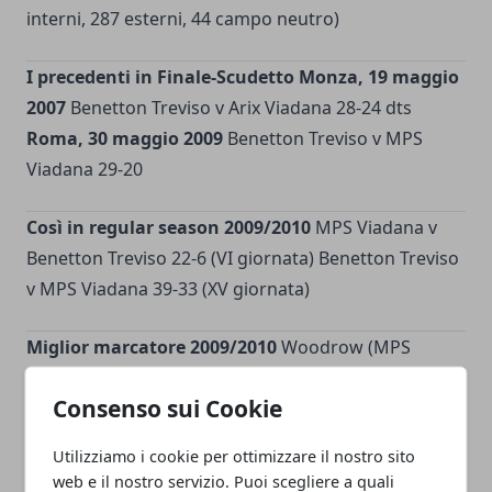
interni, 287 esterni, 44 campo neutro)
I precedenti in Finale-Scudetto
Monza, 19 maggio
2007
Benetton Treviso v Arix Viadana 28-24 dts
Roma, 30 maggio 2009
Benetton Treviso v MPS
Viadana 29-20
Così in regular season 2009/2010
MPS Viadana v
Benetton Treviso 22-6 (VI giornata) Benetton Treviso
v MPS Viadana 39-33 (XV giornata)
Miglior marcatore 2009/2010
Woodrow (MPS
Viadana) 124 punti (32 cp., 14 tr.) Goosen (Benetton
Consenso sui Cookie
Treviso) 106 punti (5 m., 17 cp., 14 tr.)
Utilizziamo i cookie per ottimizzare il nostro sito
Miglior metaman 2009/2010
Pace (MPS Viadana) 9
web e il nostro servizio. Puoi scegliere a quali