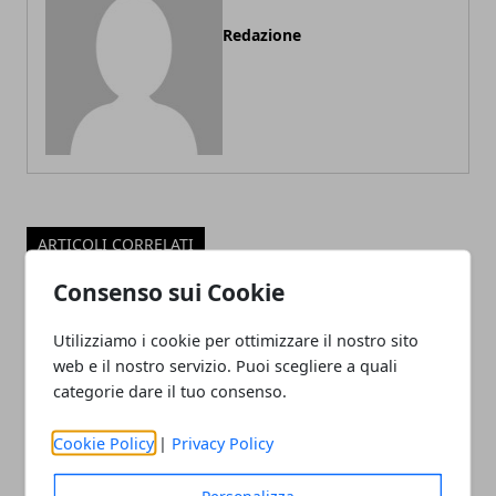
Redazione
ARTICOLI CORRELATI
Consenso sui Cookie
Utilizziamo i cookie per ottimizzare il nostro sito
web e il nostro servizio. Puoi scegliere a quali
categorie dare il tuo consenso.
Cookie Policy
|
Privacy Policy
FEMI-CZ RRD: MARC THOMAS RITORNA
Personalizza