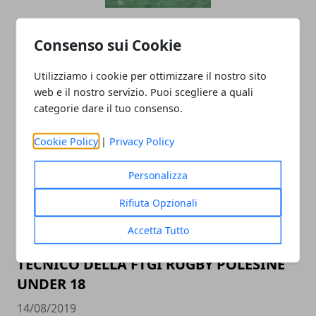
FEMI-CZ RRD: MARC THOMAS RITORNA
Consenso sui Cookie
IN GALLES
20/08/2019
Utilizziamo i cookie per ottimizzare il nostro sito
web e il nostro servizio. Puoi scegliere a quali
categorie dare il tuo consenso.
Cookie Policy
|
Privacy Policy
Personalizza
Rifiuta Opzionali
FEMI-CZ RRD: JACQUES MOMBERG
Accetta Tutto
COLLABORERA&rsquo; CON LO STAFF
TECNICO DELLA FTGI RUGBY POLESINE
UNDER 18
14/08/2019