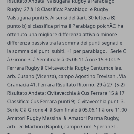
Risultato Andata Valsugana Rugby â Parabiago
Rugby 27 â 18 Classifica: Parabiago e Rugby
Valsugana punti 5. Ai sensi dellâart. 30 lettera B)
punto b) si classifica prima il Parabiago poichÃ© ha
ottenuto una migliore differenza attiva o minore
differenza passiva tra la somma dei punti segnati e
la somma dei punti subiti. +1 per parabiago. Serie C
â Girone 3 â Semifinale â 05.06.11 â ore 15.30 CUS
Ferrara Rugby â Civitavecchia Rugby Centumcellae,
arb. Cusano (Vicenza), campo Agostino Trevisani, Via
Gramacia 41, Ferrara Risultato Ritorno: 29 â 27 (5-2)
Risultato Andata: Civitavecchia â Cus Ferrara 15 â 17
Classifica: Cus Ferrara punti 9; Civitavecchia punti 3.
Serie C â Girone 4 â Semifinale â 05.06.11 â ore 11.00
Amatori Rugby Messina â Amatori Parma Rugby,
arb. De Martino (Napoli), campo Com. Sperone L.