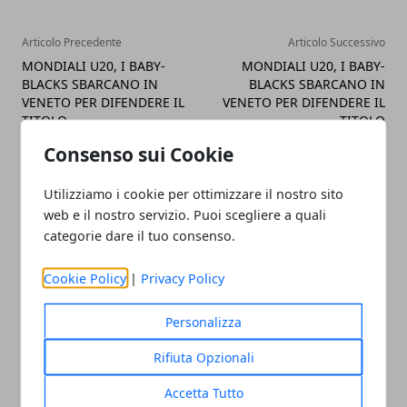
Articolo Precedente
Articolo Successivo
MONDIALI U20, I BABY-
MONDIALI U20, I BABY-
BLACKS SBARCANO IN
BLACKS SBARCANO IN
VENETO PER DIFENDERE IL
VENETO PER DIFENDERE IL
TITOLO
TITOLO
Consenso sui Cookie
Utilizziamo i cookie per ottimizzare il nostro sito
web e il nostro servizio. Puoi scegliere a quali
categorie dare il tuo consenso.
Redazione
Cookie Policy
|
Privacy Policy
Personalizza
Rifiuta Opzionali
Accetta Tutto