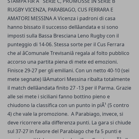
STAMPA FIR Â SERIE C, PROMOSSE IN SERIE B
RUGBY VICENZA, PARABIAGO, CUS FERRARA E
AMATORI MESSINA A Vicenza i padroni di casa
hanno bissato il successo dellâandata e si sono
imposti sulla Bassa Bresciana Leno Rugby con il
punteggio di 14-06. Stessa sorte per il Cus Ferrara
che al âComunale Trevisaniâ regala al folto pubblico
accorso una partita piena di mete ed emozioni.
Finisce 29-27 per gli emiliani. Con un netto 40-10 (sei
mete segnate) lâAmatori Messina ribalta totalmente
il match dellâandata finito 27 -13 per il Parma. Grazie
alle sei mete i siciliani fanno bottino pieno e
chiudono la classifica con un punto in piÃ¹ (5 contro
4) che vale la promozione. A Parabiago, invece, si
deve ricorrere alla differenza punti. La gara si chiude
sul 37-27 in favore del Parabiago che fa 5 punti e