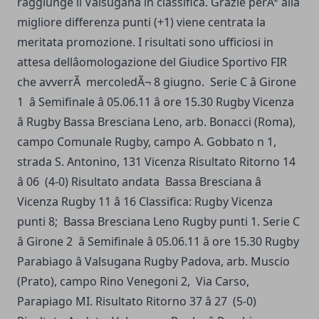
raggiunge il Valsugana in classifica. Grazie perÃ² alla
migliore differenza punti (+1) viene centrata la
meritata promozione. I risultati sono ufficiosi in
attesa dellâomologazione del Giudice Sportivo FIR
che avverrÃ mercoledÃ¬ 8 giugno. Serie C â Girone
1 â Semifinale â 05.06.11 â ore 15.30 Rugby Vicenza
â Rugby Bassa Bresciana Leno, arb. Bonacci (Roma),
campo Comunale Rugby, campo A. Gobbato n 1,
strada S. Antonino, 131 Vicenza Risultato Ritorno 14
â 06 (4-0) Risultato andata Bassa Bresciana â
Vicenza Rugby 11 â 16 Classifica: Rugby Vicenza
punti 8; Bassa Bresciana Leno Rugby punti 1. Serie C
â Girone 2 â Semifinale â 05.06.11 â ore 15.30 Rugby
Parabiago â Valsugana Rugby Padova, arb. Muscio
(Prato), campo Rino Venegoni 2, Via Carso,
Parapiago MI. Risultato Ritorno 37 â 27 (5-0)