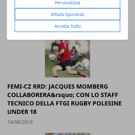
FEMI-CZ RRD: MARC THOMAS RITORNA
Personalizza
IN GALLES
Rifiuta Opzionali
20/08/2019
Accetta Tutto
FEMI-CZ RRD: JACQUES MOMBERG
COLLABORERA&rsquo; CON LO STAFF
TECNICO DELLA FTGI RUGBY POLESINE
UNDER 18
14/08/2019