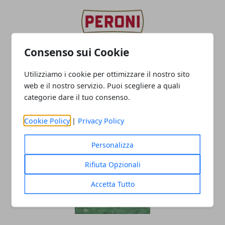
Consenso sui Cookie
Utilizziamo i cookie per ottimizzare il nostro sito
web e il nostro servizio. Puoi scegliere a quali
PERONI TOP10, VALORUGBY EMILIA v
categorie dare il tuo consenso.
SITAV LYONS SOSPESA PER NEBBIA
29/01/2022
Cookie Policy
|
Privacy Policy
Personalizza
Rifiuta Opzionali
Accetta Tutto