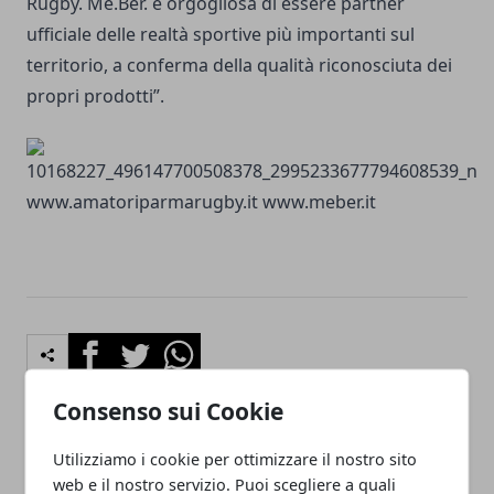
Rugby. Me.Ber. è orgogliosa di essere partner
ufficiale delle realtà sportive più importanti sul
territorio, a conferma della qualità riconosciuta dei
propri prodotti”.
www.amatoriparmarugby.it
www.meber.it
Facebook
Twitter
Whatsapp
Consenso sui Cookie
Utilizziamo i cookie per ottimizzare il nostro sito
Articolo Precedente
Articolo Successivo
web e il nostro servizio. Puoi scegliere a quali