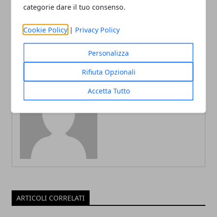
comunicato petrarca rugby
FEMI-CZ RRD: FRANCESCO
categorie dare il tuo consenso.
ZAMBELLI CONFERMATO
ALLA GUIDA DELLA RUGBY
ROVIGO DELTA
Cookie Policy
|
Privacy Policy
Personalizza
Rifiuta Opzionali
Accetta Tutto
Redazione
ARTICOLI CORRELATI