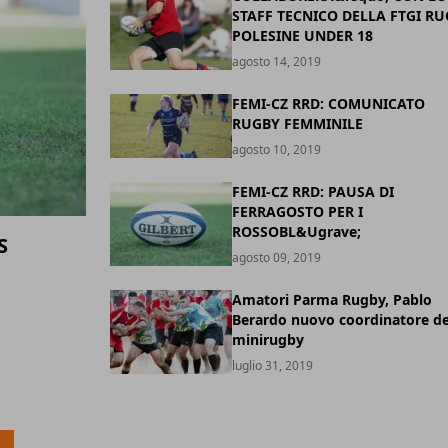
STAFF TECNICO DELLA FTGI R
POLESINE UNDER 18
agosto 14, 2019
FEMI-CZ RRD: COMUNICATO
RUGBY FEMMINILE
agosto 10, 2019
FEMI-CZ RRD: PAUSA DI
FERRAGOSTO PER I
ROSSOBL&Ugrave;
S
agosto 09, 2019
Amatori Parma Rugby, Pablo
Berardo nuovo coordinatore de
minirugby
luglio 31, 2019