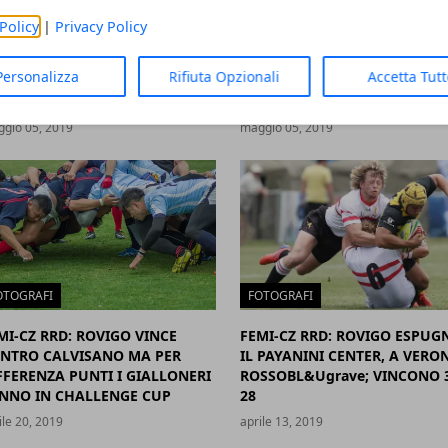
OTOGRAFI
FOTOGRAFI
Policy
|
Privacy Policy
MI-CZ RRD: AL PLEBISCITO IL
FEMI-CZ RRD: AL PLEBISCITO I
Personalizza
Rifiuta Opzionali
Accetta Tut
RBY DI SEMIFINALE ANDATA
DERBY DI SEMIFINALE ANDAT
RMINA IN PARITA 10-10
TERMINA IN PARITA 10-10
gio 05, 2019
maggio 05, 2019
OTOGRAFI
FOTOGRAFI
MI-CZ RRD: ROVIGO VINCE
FEMI-CZ RRD: ROVIGO ESPUG
NTRO CALVISANO MA PER
IL PAYANINI CENTER, A VERON
FFERENZA PUNTI I GIALLONERI
ROSSOBL&Ugrave; VINCONO 
NNO IN CHALLENGE CUP
28
ile 20, 2019
aprile 13, 2019