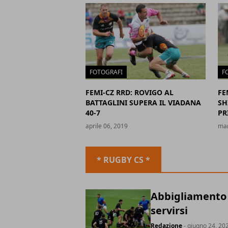
FOTOGRAFI
F
FEMI-CZ RRD: ROVIGO AL
FE
BATTAGLINI SUPERA IL VIADANA
SH
40-7
PR
aprile 06, 2019
mar
* RUGBY CS *
Abbigliamento t
servirsi
Redazione
- giugno 24, 20