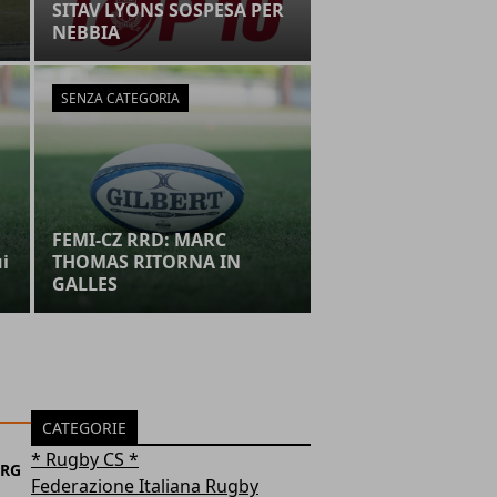
SITAV LYONS SOSPESA PER
NEBBIA
SENZA CATEGORIA
FEMI-CZ RRD: MARC
ui
THOMAS RITORNA IN
GALLES
CATEGORIE
* Rugby CS *
ERG
Federazione Italiana Rugby