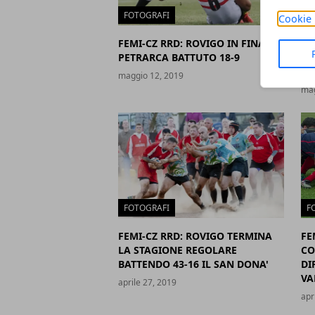
FOTOGRAFI
F
Cookie 
FEMI-CZ RRD: ROVIGO IN FINALE,
FE
PETRARCA BATTUTO 18-9
DE
TE
maggio 12, 2019
mag
FOTOGRAFI
F
FEMI-CZ RRD: ROVIGO TERMINA
FE
LA STAGIONE REGOLARE
CO
BATTENDO 43-16 IL SAN DONA'
DI
VA
aprile 27, 2019
apr