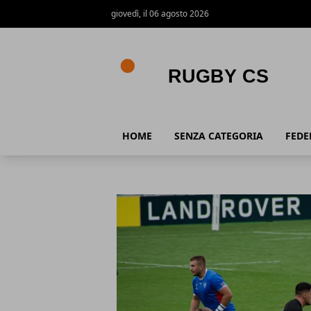
giovedì, il 06 agosto 2026
Rugby CS
HOME
SENZA CATEGORIA
FEDE
Rugby CS
Articoli in Evidenza