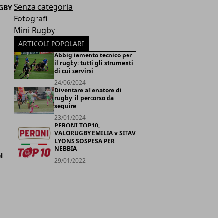
Senza categoria
UGBY
Fotografi
Mini Rugby
ARTICOLI POPOLARI
Abbigliamento tecnico per
il rugby: tutti gli strumenti
di cui servirsi
24/06/2024
Diventare allenatore di
rugby: il percorso da
seguire
23/01/2024
PERONI TOP10,
VALORUGBY EMILIA v SITAV
LYONS SOSPESA PER
NEBBIA
l
29/01/2022