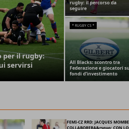
rugby: il percorso da
seguire
* RUGBY CS *
per il rugby:
All Blacks: scontro tra
ui servirsi
Federazione e giocatori s
fondi d’investimento
FEMI-CZ RRD: JACQUES MOMB
COLLABORERA&rsquo; CON LO