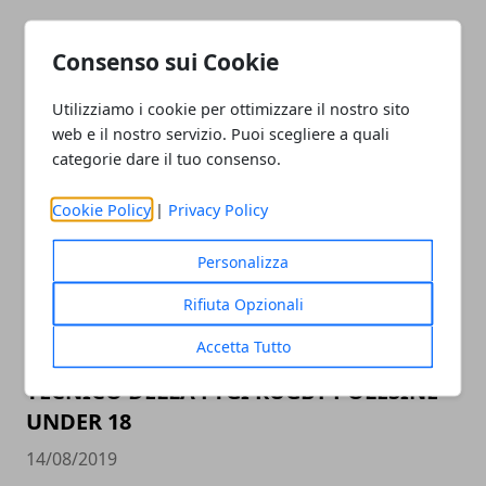
FEMI-CZ RRD: MARC THOMAS RITORNA
IN GALLES
Consenso sui Cookie
20/08/2019
Utilizziamo i cookie per ottimizzare il nostro sito
web e il nostro servizio. Puoi scegliere a quali
categorie dare il tuo consenso.
Cookie Policy
|
Privacy Policy
Personalizza
Rifiuta Opzionali
FEMI-CZ RRD: JACQUES MOMBERG
Accetta Tutto
COLLABORERA&rsquo; CON LO STAFF
TECNICO DELLA FTGI RUGBY POLESINE
UNDER 18
14/08/2019