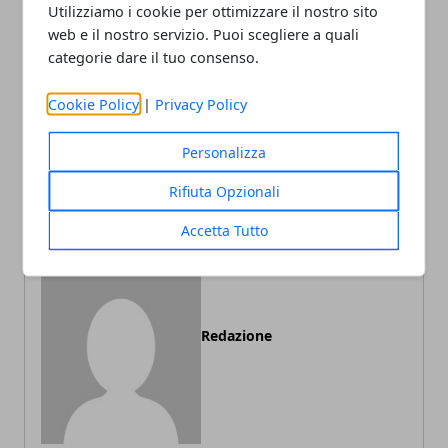
Utilizziamo i cookie per ottimizzare il nostro sito
Facebook
Twitter
Whatsapp
web e il nostro servizio. Puoi scegliere a quali
categorie dare il tuo consenso.
Cookie Policy
|
Privacy Policy
Articolo Precedente
Articolo Successivo
Personalizza
Europei 7s U18: domani al
comunicato petrarca rugby
via la fase a gironi
junior
Rifiuta Opzionali
Accetta Tutto
Redazione