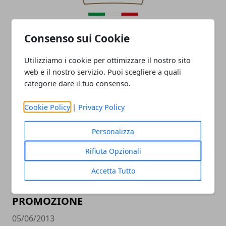
Consenso sui Cookie
PERONI TOP10, VALORUGBY EMILIA v
Utilizziamo i cookie per ottimizzare il nostro sito
web e il nostro servizio. Puoi scegliere a quali
SITAV LYONS SOSPESA PER NEBBIA
categorie dare il tuo consenso.
29/01/2022
Cookie Policy
|
Privacy Policy
Personalizza
Rifiuta Opzionali
Accetta Tutto
PROMOZIONE
05/06/2013