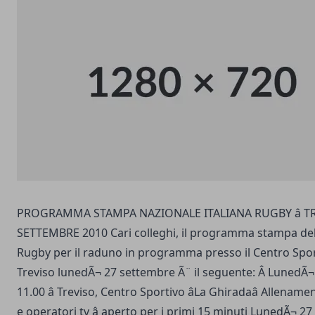
PROGRAMMA STAMPA NAZIONALE ITALIANA RUGBY â TR
SETTEMBRE 2010 Cari colleghi, il programma stampa dell
Rugby per il raduno in programma presso il Centro Sportiv
Treviso lunedÃ¬ 27 settembre Ã¨ il seguente: Â LunedÃ¬
11.00 â Treviso, Centro Sportivo âLa Ghiradaâ Allenam
e operatori tv â aperto per i primi 15 minuti LunedÃ¬ 2