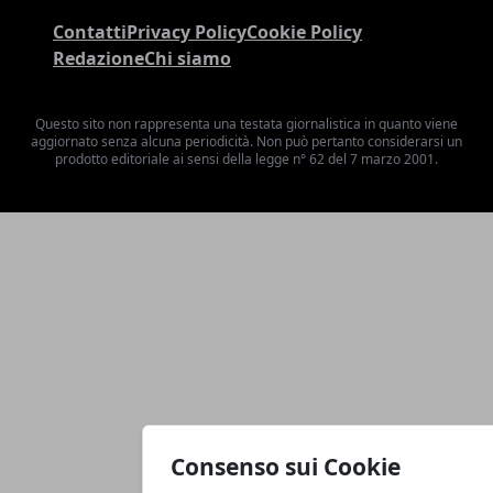
Contatti
Privacy Policy
Cookie Policy
Redazione
Chi siamo
Questo sito non rappresenta una testata giornalistica in quanto viene
aggiornato senza alcuna periodicità. Non può pertanto considerarsi un
prodotto editoriale ai sensi della legge n° 62 del 7 marzo 2001.
Consenso sui Cookie