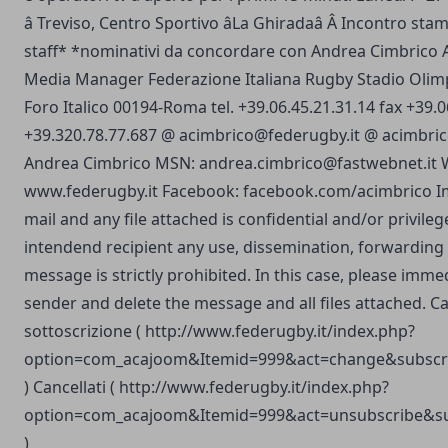
â Treviso, Centro Sportivo âLa Ghiradaâ Â Incontro stam
staff* *nominativi da concordare con Andrea Cimbrico
Media Manager Federazione Italiana Rugby Stadio Olim
Foro Italico 00194-Roma tel. +39.06.45.21.31.14 fax +39.
+39.320.78.77.687 @
acimbrico@federugby.it
@
acimbri
Andrea Cimbrico MSN:
andrea.cimbrico@fastwebnet.it
W
www.federugby.it
Facebook: facebook.com/acimbrico Im
mail and any file attached is confidential and/or privileg
intendend recipient any use, dissemination, forwarding 
message is strictly prohibited. In this case, please immed
sender and delete the message and all files attached. C
sottoscrizione (
http://www.federugby.it/index.php?
option=com_acajoom&Itemid=999&act=change&subscri
) Cancellati (
http://www.federugby.it/index.php?
option=com_acajoom&Itemid=999&act=unsubscribe&su
)