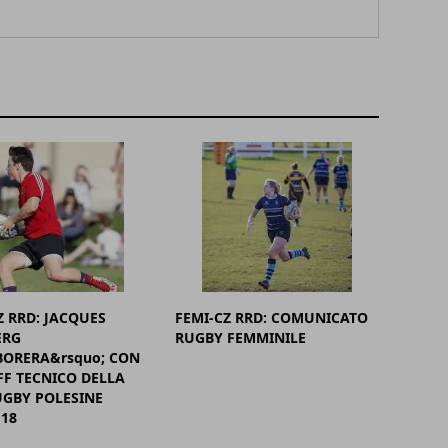
Z RRD: JACQUES
FEMI-CZ RRD: COMUNICATO
RG
RUGBY FEMMINILE
ORERA&rsquo; CON
FF TECNICO DELLA
UGBY POLESINE
18