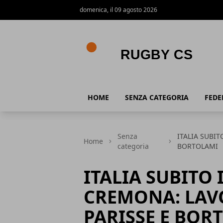
domenica, il 09 agosto 2026
Rugby CS
HOME
SENZA CATEGORIA
FEDE
Senza
ITALIA SUBI
Home
categoria
BORTOLAMI
ITALIA SUBITO
CREMONA: LAV
PARISSE E BOR