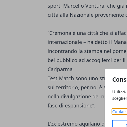
sport, Marcello Ventura, che già 
città alla Nazionale proveniente 
“Cremona è una città che si affac
internazionale – ha detto il Manag
incontrando la stampa nel pomer
bel pubblico ad accoglierci per i
Cariparma
Test Match sono uno strumento 
Cons
sul territorio, per noi è sempre
Utilizzi
nella divulgazione del rugby anch
sceglie
fase di espansione”.
Cookie 
L’ex estremo aquilano dell’Italia