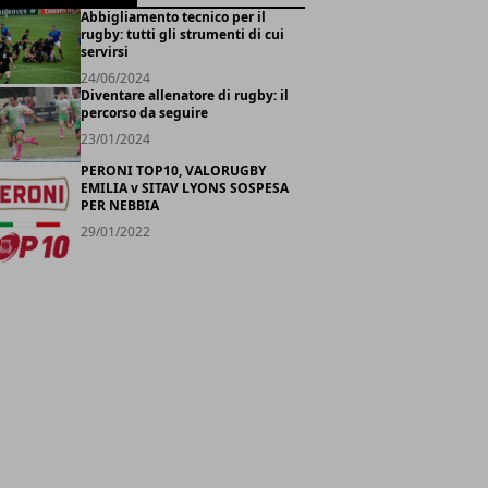
Abbigliamento tecnico per il
rugby: tutti gli strumenti di cui
servirsi
24/06/2024
Diventare allenatore di rugby: il
percorso da seguire
23/01/2024
PERONI TOP10, VALORUGBY
EMILIA v SITAV LYONS SOSPESA
PER NEBBIA
29/01/2022