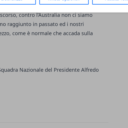
 “C’è sicuramente voglia di
 scorso, contro l’Australia non ci siamo
amo raggiunto in passato ed i nostri
prezzo, come è normale che accada sulla
la Squadra Nazionale del Presidente Alfredo