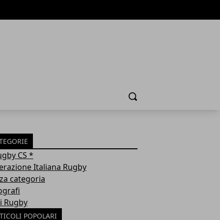
Cerca
TEGORIE
ugby CS *
erazione Italiana Rugby
za categoria
ografi
i Rugby
TICOLI POPOLARI